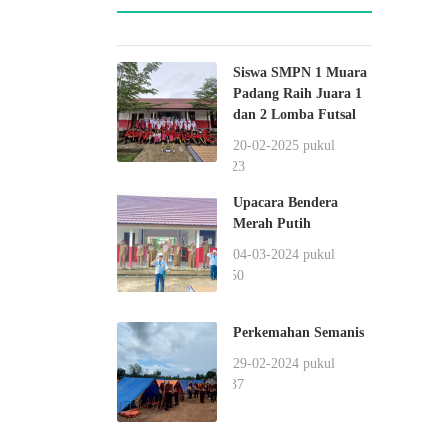
Siswa SMPN 1 Muara
Padang Raih Juara 1
dan 2 Lomba Futsal
20-02-2025 pukul
00:23
Upacara Bendera
Merah Putih
04-03-2024 pukul
11:50
Perkemahan Semanis
29-02-2024 pukul
11:37