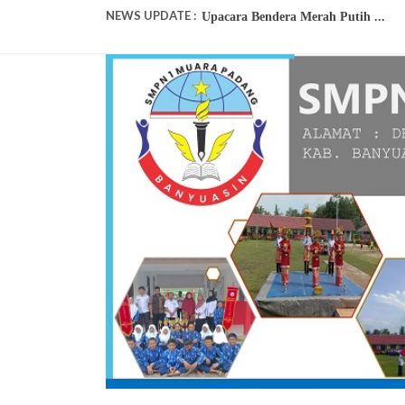
NEWS UPDATE :
Perkemahan Semanis...
Dies Natalis ke 42 SMPN 1 Muara Pa
MPLS 2023...
Pembagian Raport...
Juara 3 LT2 Kec. Muara Padang...
GLADI ANBK KE-2 ...
VAKSINASI COVID-19 TAHAP 1 S
PJJ KEMBALI DITERAPKAN...
Siswa SMPN 1 Muara Padang Raih Ju
Upacara Bendera Merah Putih ...