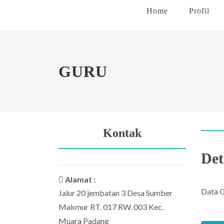
Home
Profil
GURU
Kontak
Det
Alamat :
Data 
Jalur 20 jembatan 3 Desa Sumber
Makmur RT. 017 RW. 003 Kec.
Muara Padang