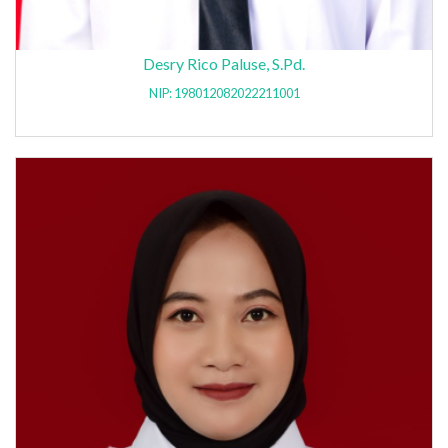
Desry Rico Paluse, S.Pd.
NIP: 198012082022211001