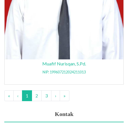
Muafif Nurisqan, S.Pd.
NIP: 199607212024211013
«
‹
1
2
3
›
»
Kontak