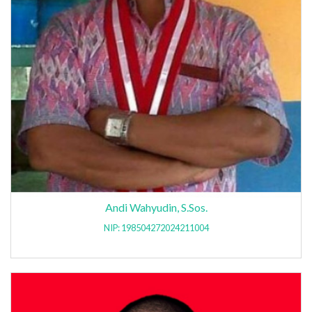
Andi Wahyudin, S.Sos.
NIP: 198504272024211004