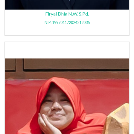
Firyal Dhia N.W, S.Pd.
NIP: 199701172024212035