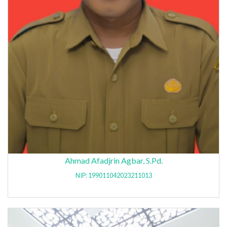
Ahmad Afadjrin Agbar, S.Pd.
NIP: 199011042023211013