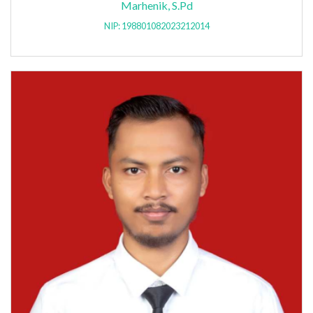
Marhenik, S.Pd
NIP: 198801082023212014