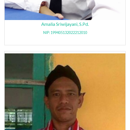
Amalia Sriwijayani, S.Pd.
NIP: 199405132022212010