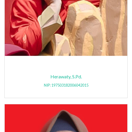
Herawaty, S.Pd.
NIP: 197503182006042015